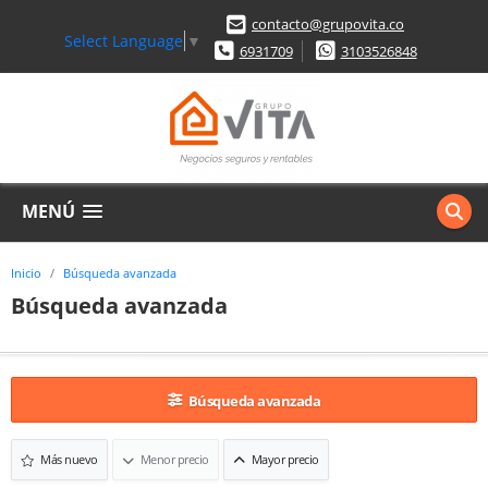
contacto@grupovita.co
Select Language
▼
6931709
3103526848
MENÚ
Inicio
Búsqueda avanzada
Búsqueda avanzada
Búsqueda avanzada
Más nuevo
Menor precio
Mayor precio