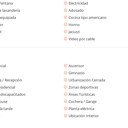
Ventana
Electricidad
e lavandería
Adosado
 equipada
Cocina tipo americano
or
Horno
t
Jacuzzi
Video por cable
cial
Ascensor
Gimnasio
a / Recepción
Urbanización Cerrada
sidencial
Zonas deportivas
 discapacitados
Áreas Turísticas
ouse
Cochera / Garaje
la tarde
Planta eléctrica
a
Ubicación Interior