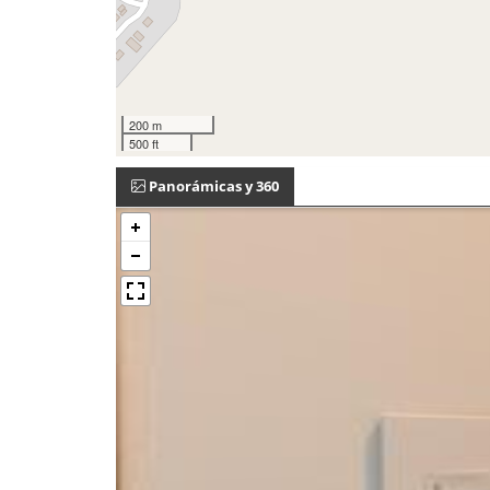
200 m
500 ft
Panorámicas y 360