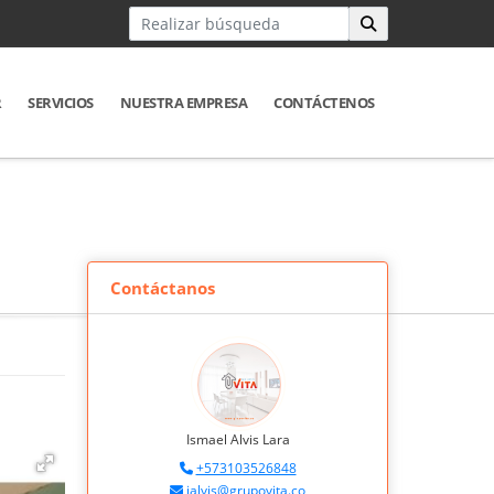
R
SERVICIOS
NUESTRA EMPRESA
CONTÁCTENOS
Contáctanos
Ismael Alvis Lara
+573103526848
ialvis@grupovita.co