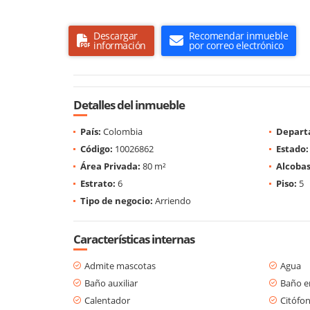
Descargar
Recomendar inmueble
información
por correo electrónico
Detalles del inmueble
País:
Colombia
Depart
Código:
10026862
Estado:
Área Privada:
80 m²
Alcobas
Estrato:
6
Piso:
5
Tipo de negocio:
Arriendo
Características internas
Admite mascotas
Agua
Baño auxiliar
Baño en
Calentador
Citófo