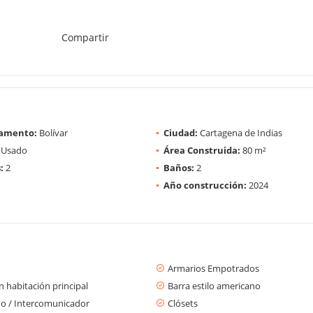
Compartir
amento:
Bolívar
Ciudad:
Cartagena de Indias
Usado
Área Construida:
80 m²
:
2
Baños:
2
Año construcción:
2024
Armarios Empotrados
 habitación principal
Barra estilo americano
no / Intercomunicador
Clósets