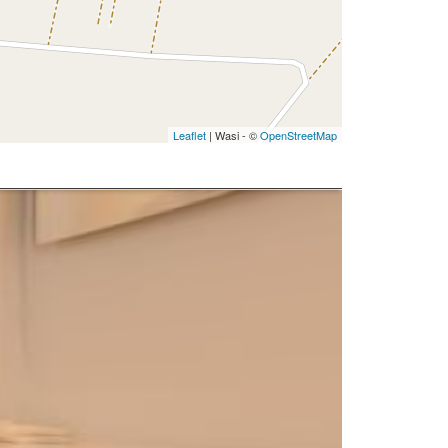
Leaflet
| Wasi - ©
OpenStreetMap