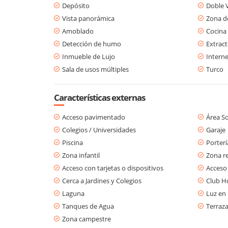
Depósito
Doble 
Vista panorámica
Zona d
Amoblado
Cocina
Detección de humo
Extract
Inmueble de Lujo
Interne
Sala de usos múltiples
Turco
Características externas
Acceso pavimentado
Área So
Colegios / Universidades
Garaje
Piscina
Porterí
Zona infantil
Zona re
Acceso con tarjetas o dispositivos
Acceso
Cerca a Jardines y Colegios
Club H
Laguna
Luz en 
Tanques de Agua
Terraz
Zona campestre