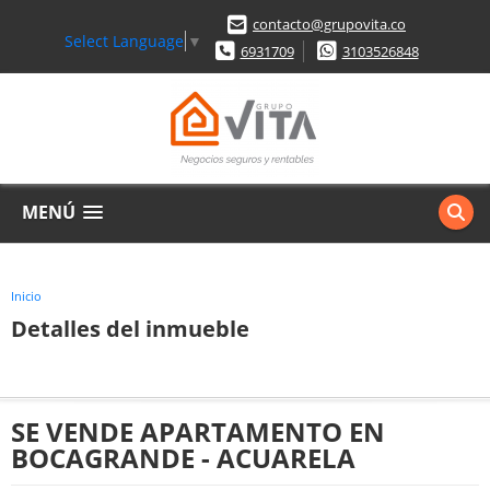
contacto@grupovita.co
Select Language
▼
6931709
3103526848
MENÚ
Inicio
Detalles del inmueble
SE VENDE APARTAMENTO EN
BOCAGRANDE - ACUARELA