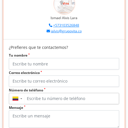
Ismael Alvis Lara
+573103526848
ialvis@grupovita.co
¿Prefieres que te contactemos?
*
Tu nombre
*
Correo electrónico
*
Número de teléfono
▼
*
Mensaje