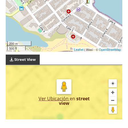
200 m
500 ft
Leaflet
| Wasi - ©
OpenStreetMap
Street View
Ver Ubicación
en
street
view