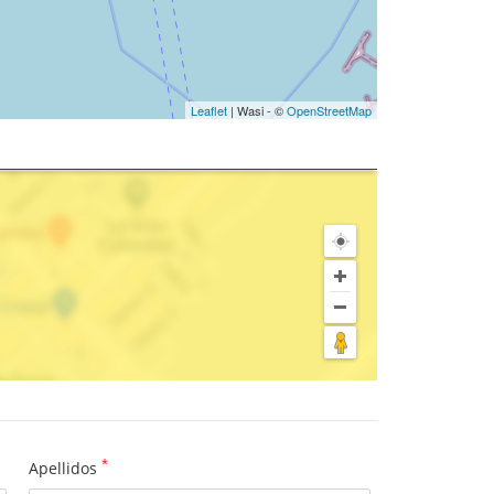
Leaflet
| Wasi - ©
OpenStreetMap
*
Apellidos