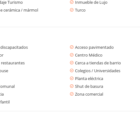
aje Turismo
Inmueble de Lujo
de cerámica / mármol
Turco
 discapacitados
Acceso pavimentado
or
Centro Médico
 restaurantes
Cerca a tiendas de barrio
ouse
Colegios / Universidades
Planta eléctrica
Comunal
Shut de basura
cia
Zona comercial
fantil