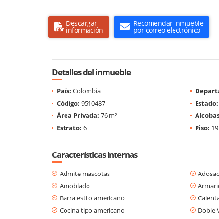
Descargar
Recomendar inmueble
información
por correo electrónico
Detalles del inmueble
País:
Colombia
Depart
Código:
9510487
Estado:
Área Privada:
76 m²
Alcobas
Estrato:
6
Piso:
19
Características internas
Admite mascotas
Adosa
Amoblado
Armari
Barra estilo americano
Calent
Cocina tipo americano
Doble 