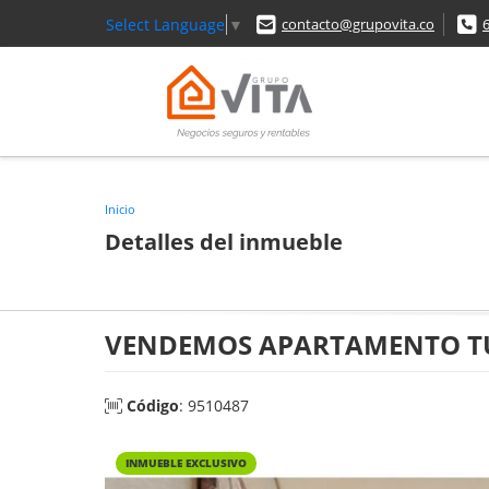
Select Language
▼
contacto@grupovita.co
Inicio
Detalles del inmueble
VENDEMOS APARTAMENTO TU
Código
: 9510487
INMUEBLE EXCLUSIVO