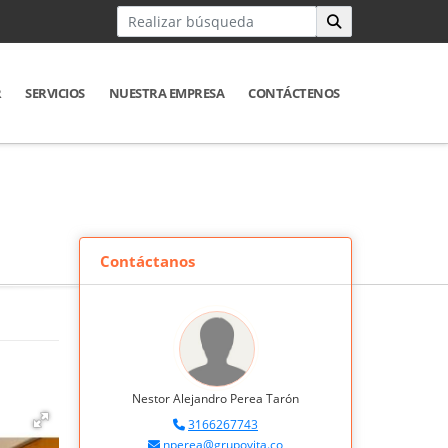
R
SERVICIOS
NUESTRA EMPRESA
CONTÁCTENOS
Contáctanos
Nestor Alejandro Perea Tarón
3166267743
nperea@grupovita.co