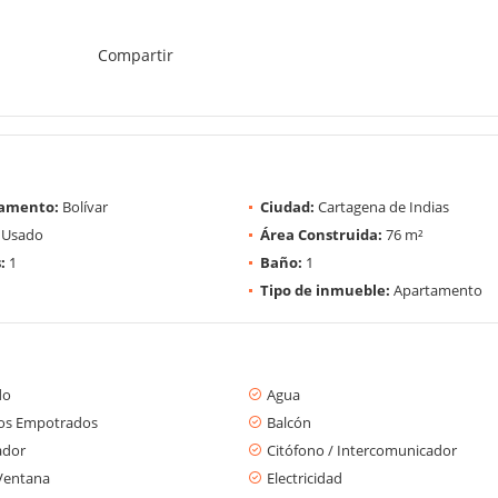
Compartir
amento:
Bolívar
Ciudad:
Cartagena de Indias
Usado
Área Construida:
76 m²
:
1
Baño:
1
Tipo de inmueble:
Apartamento
do
Agua
os Empotrados
Balcón
ador
Citófono / Intercomunicador
Ventana
Electricidad