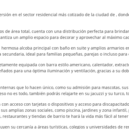
sión en el sector residencial más cotizado de la ciudad de , don
 de área total, cuenta con una distribución perfecta para brindar
rantiza un amplio espacio para decorar y aprovechar al máximo ca
a hermosa alcoba principal con baño en suite y amplios armarios 
ecundaria, ideal para familias pequeñas, parejas o incluso para c
tamente equipada con barra estilo americano, calentador, extract
ñados para una óptima iluminación y ventilación, gracias a su dob
internas que lo hacen único, como su admisión para mascotas, sus
eso no es todo, también podrás relajarte en su jacuzzi y su turco, t
ta con acceso con tarjetas o dispositivos y acceso para discapacita
us amplias zonas sociales, como piscina, jardines y zona infantil,
restaurantes y tiendas de barrio te hará la vida más fácil al tener
luyen su cercanía a áreas turísticas, colegios y universidades de 