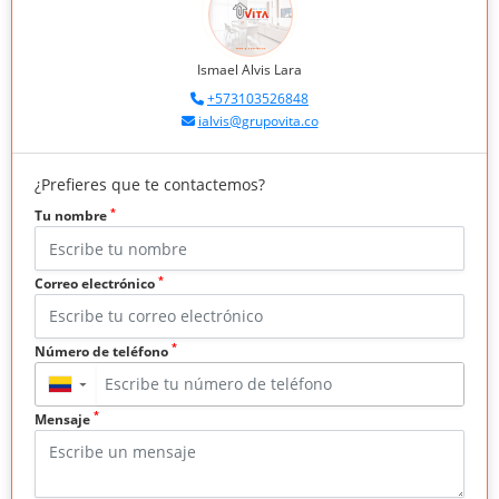
Ismael Alvis Lara
+573103526848
ialvis@grupovita.co
¿Prefieres que te contactemos?
*
Tu nombre
*
Correo electrónico
*
Número de teléfono
▼
*
Mensaje