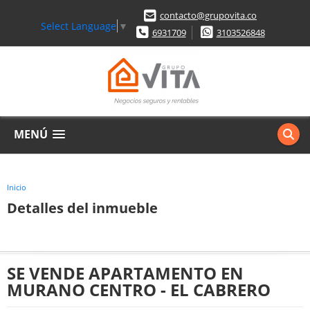
contacto@grupovita.co
Select Language
▼
6931709
3103526848
MENÚ
Inicio
Detalles del inmueble
SE VENDE APARTAMENTO EN
MURANO CENTRO - EL CABRERO