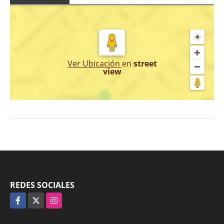
Ver Ubicación
en
street
view
REDES SOCIALES
Facebook
X
Instagram