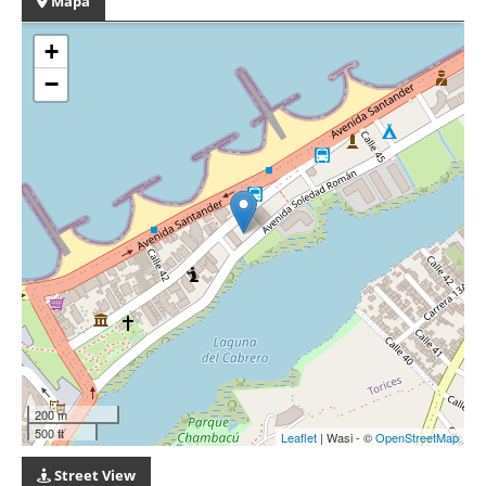
Mapa
+
−
200 m
500 ft
Leaflet
| Wasi - ©
OpenStreetMap
Street View