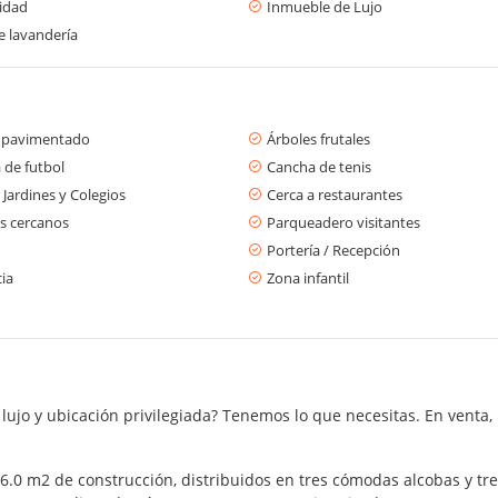
cidad
Inmueble de Lujo
e lavandería
 pavimentado
Árboles frutales
 de futbol
Cancha de tenis
 Jardines y Colegios
Cerca a restaurantes
s cercanos
Parqueadero visitantes
Portería / Recepción
cia
Zona infantil
jo y ubicación privilegiada? Tenemos lo que necesitas. En venta,
.0 m2 de construcción, distribuidos en tres cómodas alcobas y tre