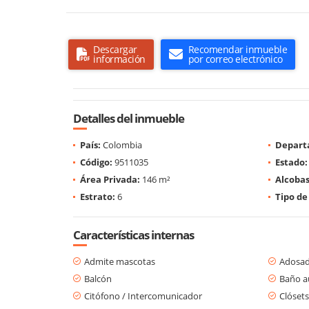
Descargar
Recomendar inmueble
información
por correo electrónico
Detalles del inmueble
País:
Colombia
Depart
Código:
9511035
Estado:
Área Privada:
146 m²
Alcobas
Estrato:
6
Tipo de
Características internas
Admite mascotas
Adosa
Balcón
Baño au
Citófono / Intercomunicador
Clósets