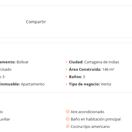
Compartir
amento:
Bolívar
Ciudad:
Cartagena de Indias
Usado
Área Construida:
146 m²
:
3
Baños:
3
 inmueble:
Apartamento
Tipo de negocio:
Venta
do
Aire acondicionado
xiliar
Baño en habitación principal
Cocina tipo americano