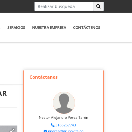
R
SERVICIOS
NUESTRA EMPRESA
CONTÁCTENOS
Contáctanos
AR
Nestor Alejandro Perea Tarón
3166267743
nperea@grupovita.co