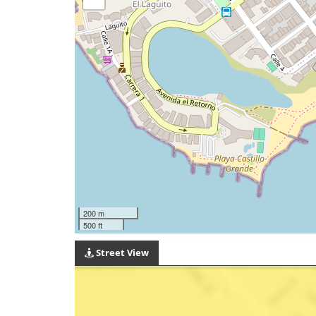
200 m
500 ft
Street View