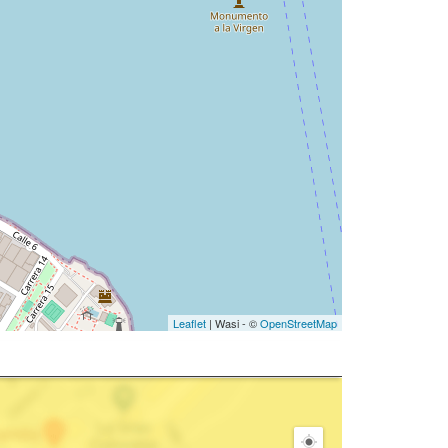
Leaflet
| Wasi - ©
OpenStreetMap