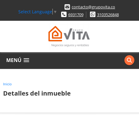
contacto@grupovita.co
Select Language
▼
6931709
3103526848
MENÚ
Inicio
Detalles del inmueble