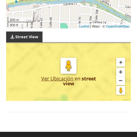
200 m
500 ft
Leaflet
| Wasi - ©
OpenStreetMap
Street View
Ver Ubicación
en
street
view