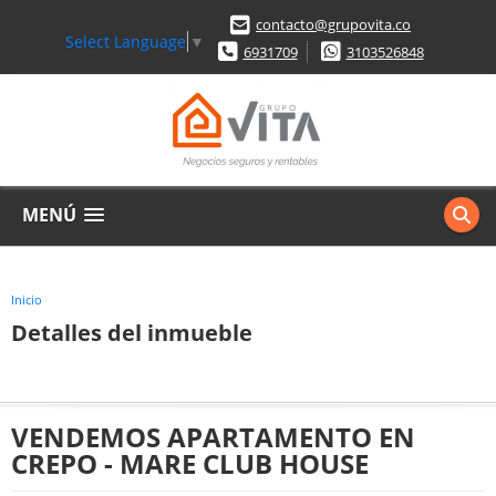
contacto@grupovita.co
Select Language
▼
6931709
3103526848
MENÚ
Inicio
Detalles del inmueble
VENDEMOS APARTAMENTO EN
CREPO - MARE CLUB HOUSE