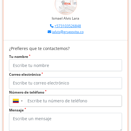
Ismael Alvis Lara
+573103526848
ialvis@grupovita.co
¿Prefieres que te contactemos?
*
Tu nombre
*
Correo electrónico
*
Número de teléfono
▼
*
Mensaje