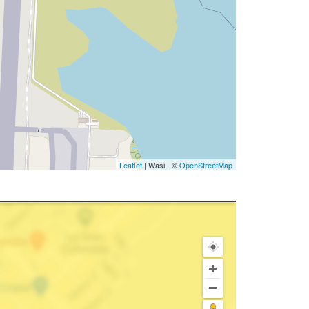
Leaflet
| Wasi - ©
OpenStreetMap