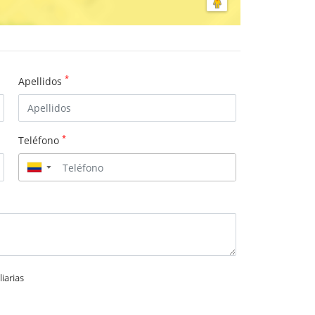
*
Apellidos
*
Teléfono
▼
iarias