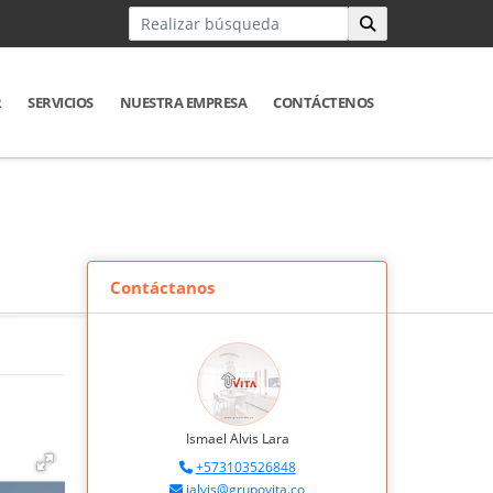
R
SERVICIOS
NUESTRA EMPRESA
CONTÁCTENOS
Contáctanos
Ismael Alvis Lara
+573103526848
ialvis@grupovita.co