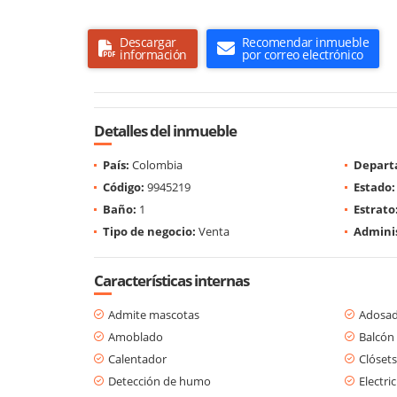
Descargar
Recomendar inmueble
información
por correo electrónico
Detalles del inmueble
País:
Colombia
Depart
Código:
9945219
Estado:
Baño:
1
Estrato
Tipo de negocio:
Venta
Adminis
Características internas
Admite mascotas
Adosa
Amoblado
Balcón
Calentador
Clósets
Detección de humo
Electri