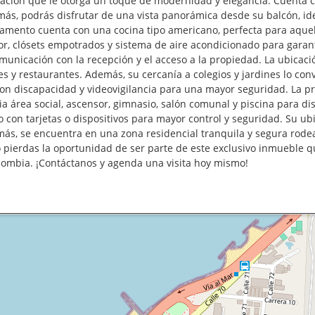
vación que le otorga un toque de modernidad y elegancia. Cuenta c
, podrás disfrutar de una vista panorámica desde su balcón, idea
tamento cuenta con una cocina tipo americano, perfecta para aque
or, clósets empotrados y sistema de aire acondicionado para garan
omunicación con la recepción y el acceso a la propiedad. La ubicac
es y restaurantes. Además, su cercanía a colegios y jardines lo con
on discapacidad y videovigilancia para una mayor seguridad. La p
área social, ascensor, gimnasio, salón comunal y piscina para di
 con tarjetas o dispositivos para mayor control y seguridad. Su ubi
más, se encuentra en una zona residencial tranquila y segura rode
o pierdas la oportunidad de ser parte de este exclusivo inmueble q
lombia. ¡Contáctanos y agenda una visita hoy mismo!