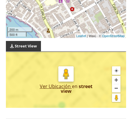
200 m
500 ft
Leaflet
| Wasi - ©
OpenStreetMap
Street View
Ver Ubicación
en
street
view