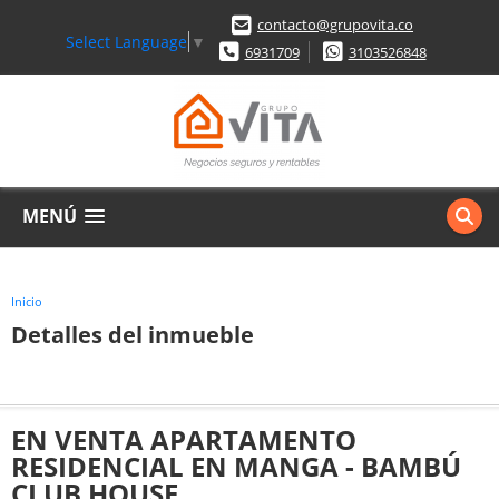
contacto@grupovita.co
Select Language
▼
6931709
3103526848
MENÚ
Inicio
Detalles del inmueble
EN VENTA APARTAMENTO
RESIDENCIAL EN MANGA - BAMBÚ
CLUB HOUSE