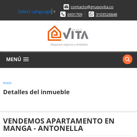
contacto@grupovita.co
Select Language
▼
6931709
3103526848
MENÚ
Inicio
Detalles del inmueble
VENDEMOS APARTAMENTO EN
MANGA - ANTONELLA