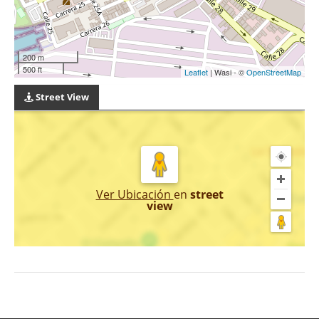
200 m
500 ft
Leaflet
| Wasi - ©
OpenStreetMap
Street View
Ver Ubicación
en
street
view