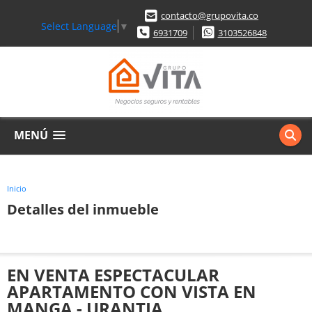
contacto@grupovita.co
Select Language
▼
6931709
3103526848
MENÚ
Inicio
Detalles del inmueble
EN VENTA ESPECTACULAR
APARTAMENTO CON VISTA EN
MANGA - URANTIA