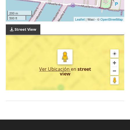
200 m
500 ft
Leaflet
| Wasi - ©
OpenStreetMap
Street View
Ver Ubicación
en
street
view