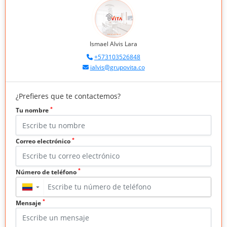
Ismael Alvis Lara
+573103526848
ialvis@grupovita.co
¿Prefieres que te contactemos?
*
Tu nombre
*
Correo electrónico
*
Número de teléfono
▼
*
Mensaje