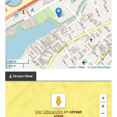
200 m
500 ft
Leaflet
| Wasi - ©
OpenStreetMap
Street View
Ver Ubicación
en
street
view