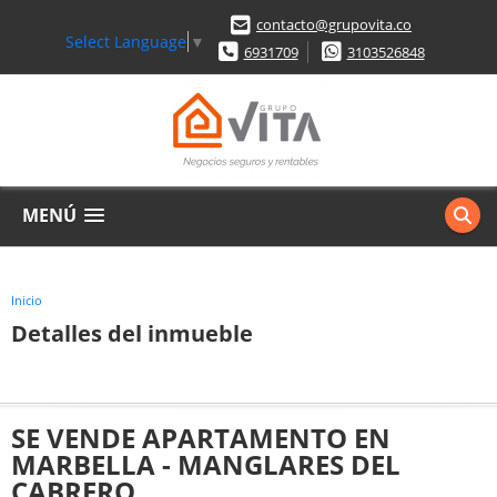
contacto@grupovita.co
Select Language
▼
6931709
3103526848
MENÚ
Inicio
Detalles del inmueble
SE VENDE APARTAMENTO EN
MARBELLA - MANGLARES DEL
CABRERO