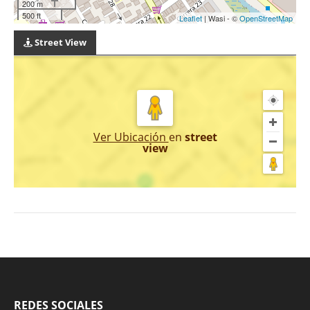
200 m
500 ft
Leaflet
| Wasi - ©
OpenStreetMap
Street View
Ver Ubicación
en
street
view
REDES SOCIALES