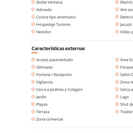
Doble Ventana
Electri
Adosado
Aire a
Cocina tipo americano
Detecc
Hospedaje Turismo
Jacuzzi
Vestidor
Video p
Características externas
Acceso pavimentado
Área So
Gimnasio
Parque
Portería / Recepción
Salón 
Vigilancia
Zona re
Cerca a Jardines y Colegios
Cerca a
Jardín
Lago
Playas
Shut d
Terraza
Traste
Zona comercial