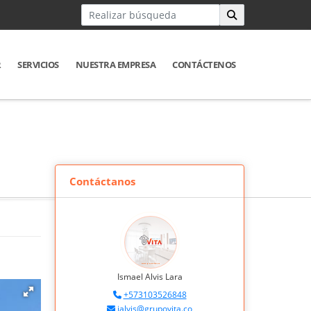
R
SERVICIOS
NUESTRA EMPRESA
CONTÁCTENOS
Contáctanos
Ismael Alvis Lara
+573103526848
ialvis@grupovita.co