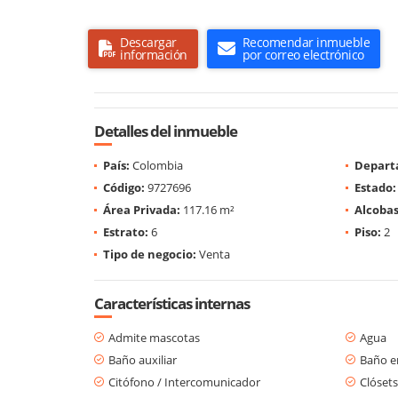
Descargar
Recomendar inmueble
información
por correo electrónico
Detalles del inmueble
País:
Colombia
Depart
Código:
9727696
Estado:
Área Privada:
117.16 m²
Alcobas
Estrato:
6
Piso:
2
Tipo de negocio:
Venta
Características internas
Admite mascotas
Agua
Baño auxiliar
Baño en
Citófono / Intercomunicador
Clósets