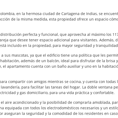
 Colombia, en la hermosa ciudad de Cartagena de Indias, se encue
ucción de la misma medida, esta propiedad ofrece un espacio cómo
 distribución perfecta y funcional, que aprovecha al máximo los 11
areja que desee tener espacio adicional para visitantes. Además, 
stá incluido en la propiedad, para mayor seguridad y tranquilidad
 sus mascotas, ya que el edificio tiene una política que les permi
abitación, además de un balcón, ideal para disfrutar de la brisa
e, el apartamento cuenta con un baño auxiliar y uno en la habitaci
 para compartir con amigos mientras se cocina, y cuenta con todas 
avandería, para facilitar las tareas del hogar. La doble ventana p
ectricidad y gas domiciliario, para una vida práctica y confortable.
el aire acondicionado y la posibilidad de comprarla amoblada, p
 equipada con todos los electrodomésticos necesarios y un estilo 
or aseguran la seguridad y la comodidad de los residentes en caso