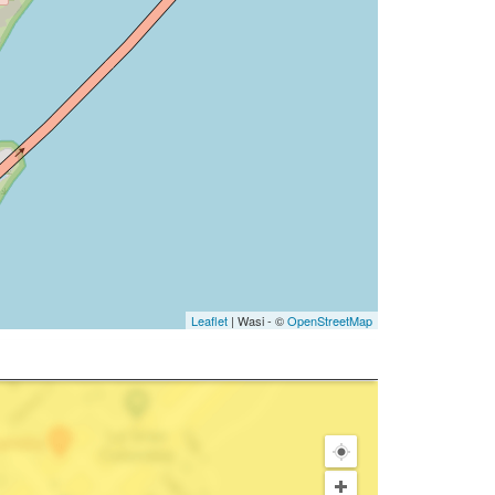
Leaflet
| Wasi - ©
OpenStreetMap