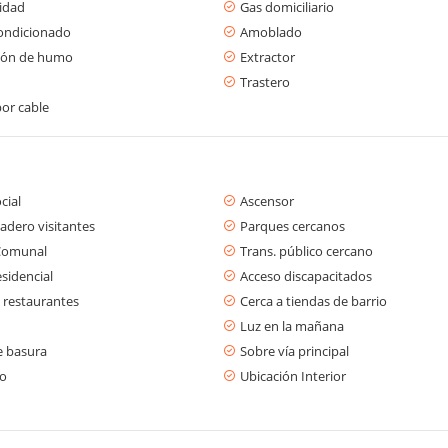
cidad
Gas domiciliario
condicionado
Amoblado
ión de humo
Extractor
Trastero
or cable
cial
Ascensor
adero visitantes
Parques cercanos
Comunal
Trans. público cercano
sidencial
Acceso discapacitados
 restaurantes
Cerca a tiendas de barrio
Luz en la mañana
e basura
Sobre vía principal
ro
Ubicación Interior