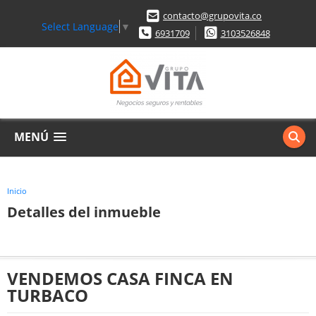
contacto@grupovita.co
Select Language
▼
6931709
3103526848
MENÚ
Inicio
Detalles del inmueble
VENDEMOS CASA FINCA EN
TURBACO