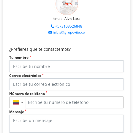
Ismael Alvis Lara
+573103526848
ialvis@grupovita.co
¿Prefieres que te contactemos?
*
Tu nombre
*
Correo electrónico
*
Número de teléfono
▼
*
Mensaje