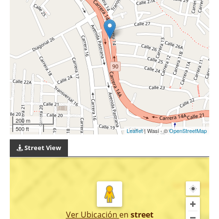
200 m
500 ft
Leaflet
| Wasi - ©
OpenStreetMap
Street View
Ver Ubicación
en
street