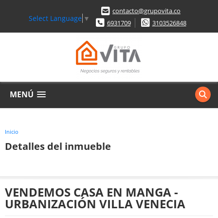
contacto@grupovita.co
Select Language
▼
6931709
3103526848
MENÚ
Inicio
Detalles del inmueble
VENDEMOS CASA EN MANGA -
URBANIZACIÓN VILLA VENECIA