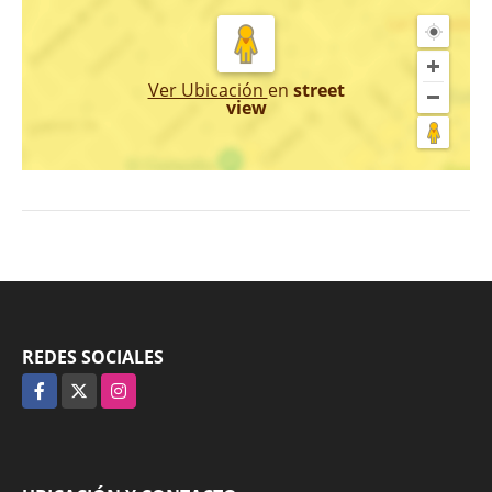
Ver Ubicación
en
street
view
REDES SOCIALES
Facebook
X
Instagram