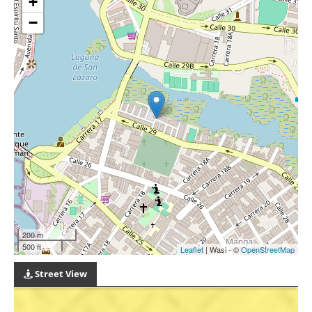
+
−
200 m
500 ft
Leaflet
| Wasi - ©
OpenStreetMap
Street View