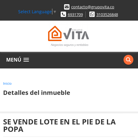
contacto@grupovita.co
Select Language
▼
6931709
3103526848
MENÚ
Inicio
Detalles del inmueble
SE VENDE LOTE EN EL PIE DE LA
POPA