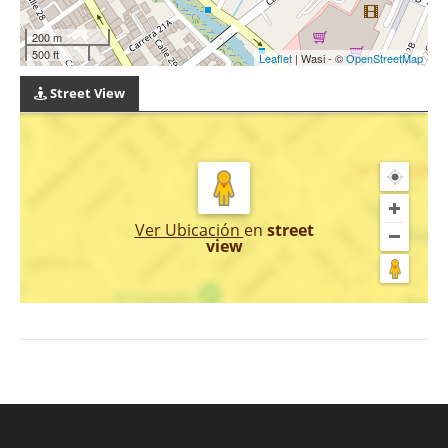
200 m
500 ft
Leaflet
| Wasi - ©
OpenStreetMap
Street View
Ver Ubicación
en
street
view