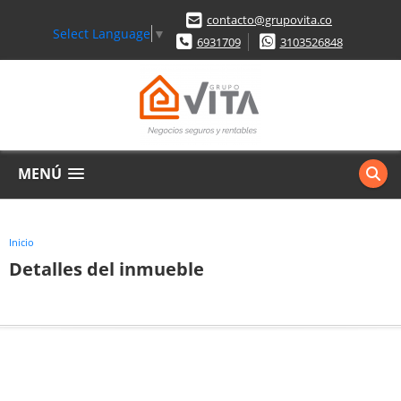
contacto@grupovita.co
Select Language
▼
6931709
3103526848
MENÚ
Inicio
Detalles del inmueble