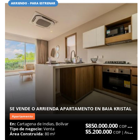
ARRIENDO - PARA ESTRENAR
SE VENDE O ARRIENDA APARTAMENTO EN BAIA KRISTAL
Apartamento
En:
Cartagena de Indias, Bolívar
$850.000.000
COP | Venta
Tipo de negocio:
Venta
$5.200.000
COP | Arriendo
Área Construida
: 80 m²