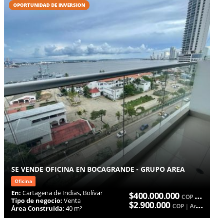
OPORTUNIDAD DE INVERSION
SE VENDE OFICINA EN BOCAGRANDE - GRUPO AREA
Oficina
En:
Cartagena de Indias, Bolívar
$400.000.000
COP | Venta
Tipo de negocio:
Venta
$2.900.000
COP | Arriendo
Área Construida
: 40 m²