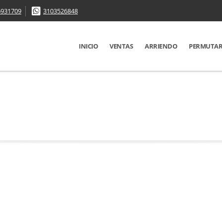
6931709
3103526848
INICIO
VENTAS
ARRIENDO
PERMUTA