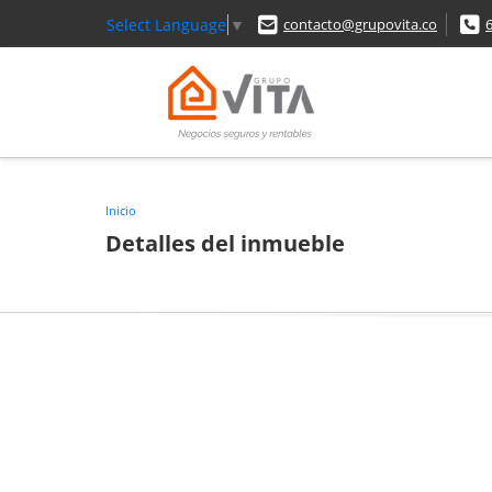
Select Language
▼
contacto@grupovita.co
Inicio
Detalles del inmueble