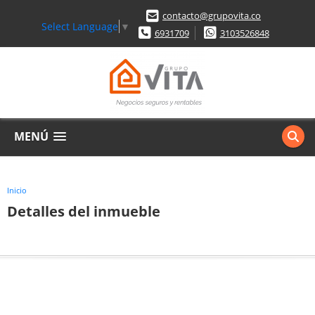
contacto@grupovita.co
Select Language
▼
6931709
3103526848
MENÚ
Inicio
Detalles del inmueble