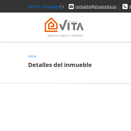
Select Language
▼
contacto@grupovita.co
Inicio
Detalles del inmueble