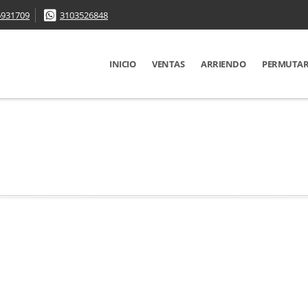
6931709
3103526848
INICIO
VENTAS
ARRIENDO
PERMUTA