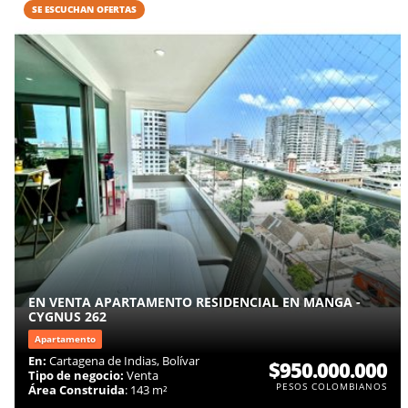
SE ESCUCHAN OFERTAS
EN VENTA APARTAMENTO RESIDENCIAL EN MANGA -
CYGNUS 262
Apartamento
En:
Cartagena de Indias, Bolívar
$950.000.000
Tipo de negocio:
Venta
PESOS COLOMBIANOS
Área Construida
: 143 m²